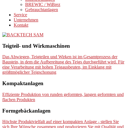
BREWIC / WiBrez
Gebrauchtanlagen
Service
Unternehmen
Kontakt
BACKTECH SAM
Systeme, Anlagen und Maschinen der Bäckereitechnik
Teigteil- und Wirkmaschinen
Das Abwiegen, Teigteilen und Wirken ist im Gesamtprozess der
Baustein, in dem die Aufbereitung des Teigs durchgeführt wird. Für
eine Verarbeitung mit hohen Teigausbeuten, im Einklang mit
größtmöglicher Teigschonung
Kompaktanlagen
Effiziente Produktion von runden geformten, langen geformten und
flachen Produkten
Formgebäckanlagen
Höchste Produktvielfalt auf einer kompakten Anlage - stellen Sie
sich Ihre Wünsche zusammen und produzieren Sie mit Qualität und