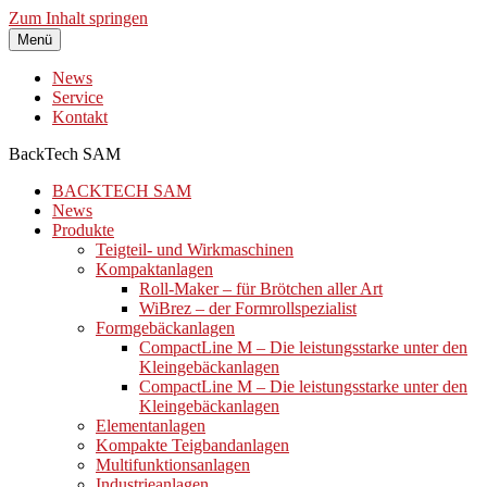
Zum Inhalt springen
Menü
News
Service
Kontakt
BackTech SAM
BACKTECH SAM
News
Produkte
Teigteil- und Wirkmaschinen
Kompaktanlagen
Roll-Maker – für Brötchen aller Art
WiBrez – der Formrollspezialist
Formgebäckanlagen
CompactLine M – Die leistungsstarke unter den
Kleingebäckanlagen
CompactLine M – Die leistungsstarke unter den
Kleingebäckanlagen
Elementanlagen
Kompakte Teigbandanlagen
Multifunktionsanlagen
Industrieanlagen